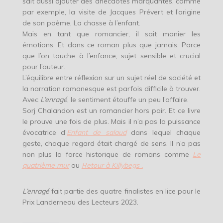
sait aussi ajouter des anecdotes marquantes, comme
par exemple, la visite de Jacques Prévert et l’origine
de son poème, La chasse à l’enfant.
Mais en tant que romancier, il sait manier les
émotions. Et dans ce roman plus que jamais. Parce
que l’on touche à l’enfance, sujet sensible et crucial
pour l’auteur.
L’équilibre entre réflexion sur un sujet réel de société et
la narration romanesque est parfois difficile à trouver.
Avec
L’enragé
, le sentiment étouffe un peu l’affaire.
Sorj Chalandon est un romancier hors pair. Et ce livre
le prouve une fois de plus. Mais il n’a pas la puissance
évocatrice d’
Enfant de salaud
dans lequel chaque
geste, chaque regard était chargé de sens. Il n’a pas
non plus la force historique de romans comme
Le
quatrième mur
ou
Retour à Killybegs .
L’enragé
fait partie des quatre finalistes en lice pour le
Prix Landerneau des Lecteurs 2023.