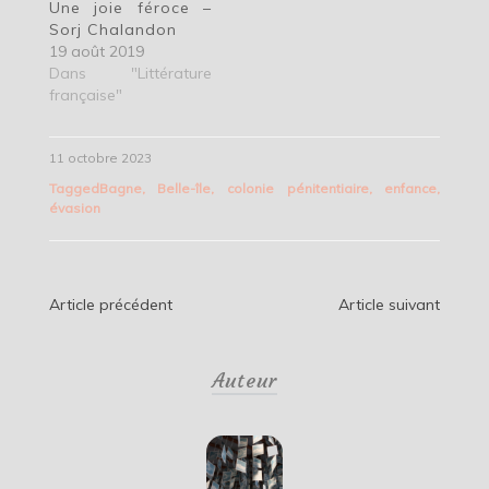
Une joie féroce –
Sorj Chalandon
19 août 2019
Dans "Littérature
française"
11 octobre 2023
Tagged
Bagne
,
Belle-île
,
colonie pénitentiaire
,
enfance
,
évasion
Navigation
Article précédent
Article suivant
de
Auteur
l’article