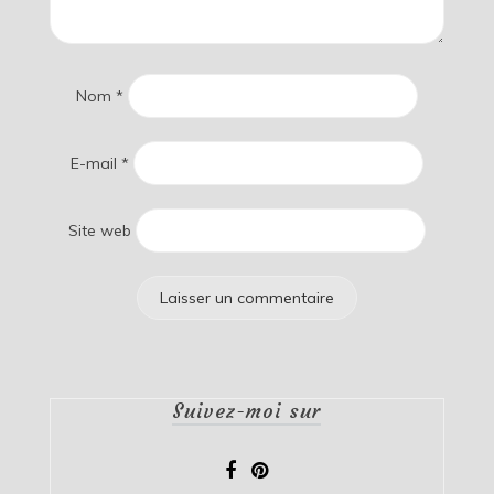
Nom
*
E-mail
*
Site web
Suivez-moi sur