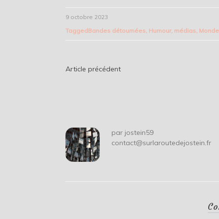
9 octobre 2023
Tagged
Bandes détournées
,
Humour
,
médias
,
Monde 
Navigation
Article précédent
de
l’article
par
jostein59
contact@surlaroutedejostein.fr
Co