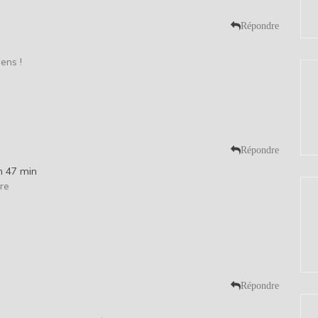
Répondre
iens !
Répondre
h 47 min
ure
Répondre