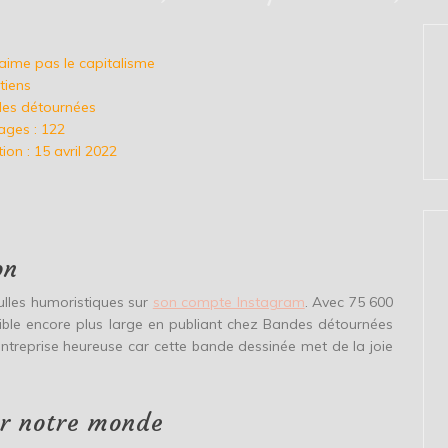
n’aime pas le capitalisme
tiens
ndes détournées
ges : 122
ion : 15 avril 2022
on
ulles humoristiques sur
son compte Instagram
. Avec 75 600
 cible encore plus large en publiant chez Bandes détournées
e entreprise heureuse car cette bande dessinée met de la joie
ur notre monde