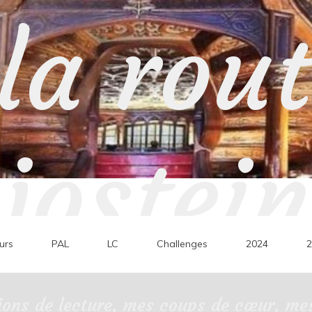
la rou
jostein
urs
PAL
LC
Challenges
2024
2
ons de lecture, mes coups de cœur, mes 