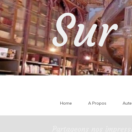
Skip
Sur 
to
content
Home
A Propos
Aute
Partageons nos impressi