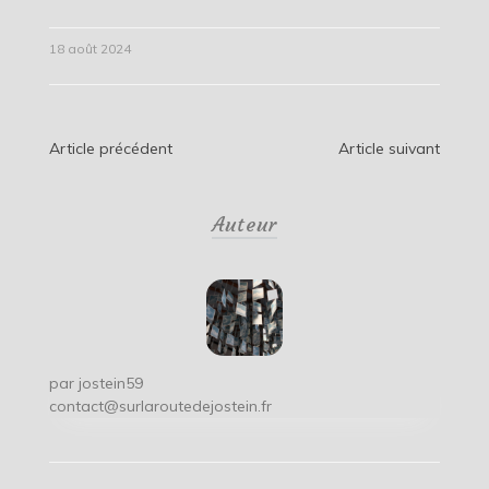
18 août 2024
Navigation
Article précédent
Article suivant
de
Auteur
l’article
par
jostein59
contact@surlaroutedejostein.fr