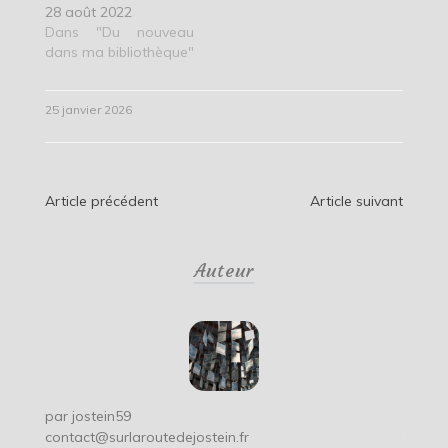
28 août 2022
Dans "Du nouveau
dans ma bibliothèque"
25 janvier 2026
Navigation
Article précédent
Article suivant
de
Auteur
l’article
par
jostein59
contact@surlaroutedejostein.fr