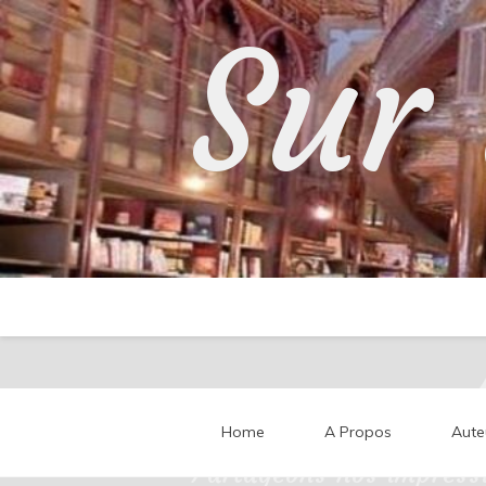
Skip
Sur 
to
content
Home
A Propos
Aute
Partageons nos impressi