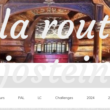
la rou
jostein
urs
PAL
LC
Challenges
2024
2
ons de lecture, mes coups de cœur, mes 