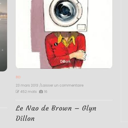
BD
23 mars 2013
/Laisser un commentaire
on
Le
452 mots
16
Nao
de
Brown
Le Nao de Brown – Glyn
–
e
Glyn
Dillon
Dillon