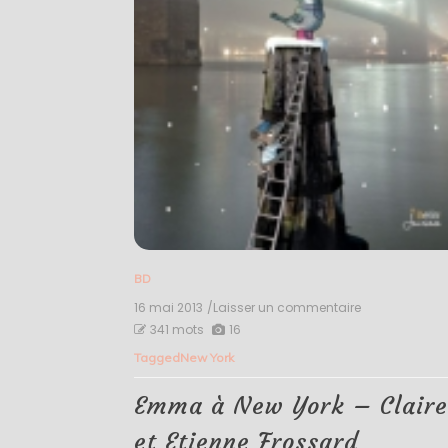
BD
16 mai 2013
/Laisser un commentaire
on
Emma
341 mots
16
à
Tagged
New York
New
York
–
Emma à New York – Clair
Claire
et
et Etienne Frossard