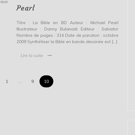
Michael
 aux
Pearl
Pearl
Titre : La Bible en BD Auteur : Michael Pearl
Illustrateur : Danny Bulanadi Editeur : Salvator
Nombre de pages : 314 Date de parution : octobre
2009 Synthétiser la Bible en bande dessinée est […]
Lire la suite
Pagination
1
…
9
10
des
publications