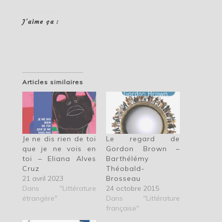
J’aime ça :
Articles similaires
Je ne dis rien de toi
Le regard de
que je ne vois en
Gordon Brown –
toi – Eliana Alves
Barthélémy
Cruz
Théobald-
21 avril 2023
Brosseau
Dans "Littérature
24 octobre 2015
étrangère"
Dans "Littérature
française"