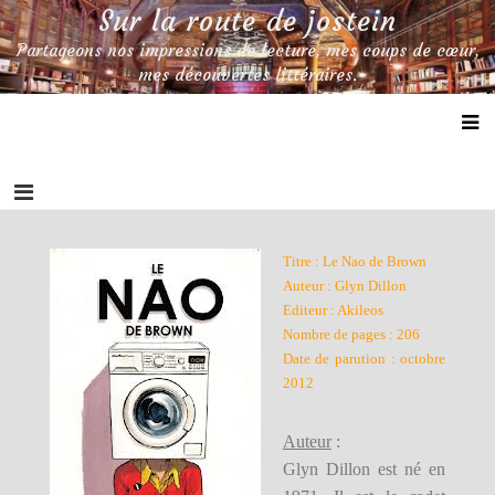
Skip
Sur la route de jostein
to
Partageons nos impressions de lecture, mes coups de cœur,
content
mes découvertes littéraires.
Titre : Le Nao de Brown
Auteur : Glyn Dillon
Editeur : Akileos
Nombre de pages : 206
Date de parution : octobre
2012
Auteur
:
Glyn Dillon est né en