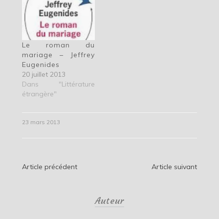
Le roman du
mariage – Jeffrey
Eugenides
20 juillet 2013
Dans "Littérature
étrangère"
23 mars 2013
Navigation
Article précédent
Article suivant
de
Auteur
l’article