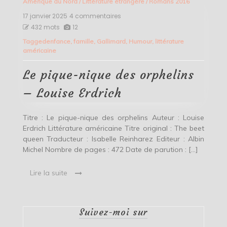
Amérique du Nord
/
Littérature étrangère
/
Romans 2016
17 janvier 2025
4 commentaires
sur
Le
432 mots
12
pique-
Tagged
enfance
,
famille
,
Gallimard
,
Humour
,
littérature
nique
américaine
des
orphelins
–
Le pique-nique des orphelins
Louise
Erdrich
– Louise Erdrich
Titre : Le pique-nique des orphelins Auteur : Louise
Erdrich Littérature américaine Titre original : The beet
queen Traducteur : Isabelle Reinharez Editeur : Albin
Michel Nombre de pages : 472 Date de parution : […]
Lire la suite
Suivez-moi sur