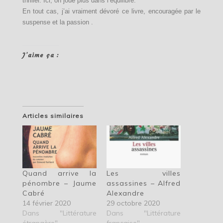
thriller. Ici, on joue plus dans l’équilibre.
En tout cas, j’ai vraiment dévoré ce livre, encouragée par le
suspense et la passion .
J’aime ça :
Articles similaires
Quand arrive la
Les villes
pénombre – Jaume
assassines – Alfred
Cabré
Alexandre
14 février 2020
29 octobre 2020
Dans "Littérature
Dans "Littérature
étrangère"
française"