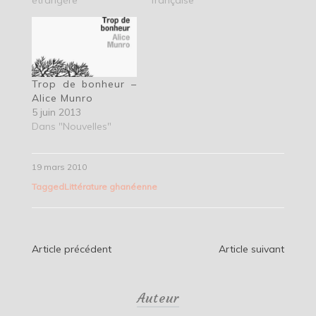
Trop de bonheur –
Alice Munro
5 juin 2013
Dans "Nouvelles"
19 mars 2010
Tagged
Littérature ghanéenne
Navigation
Article précédent
Article suivant
de
Auteur
l’article