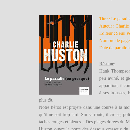
Titre : Le paradi
Auteur : Charli
Éditeur : Seuil P
Nombre de pages
Date de parution
Résu
mé
:
Hank Thompson v
peu aviné, et g
apparition, il co
à ses trousses,
plus tôt.
Notre héros est projeté dans une course à la mon
qu’il ne soit trop tard. Sur sa route, il croise, p
taches rouges et bleues…Des plages dorées du Me
Huston ouvre la porte des dessous crasseux du cr