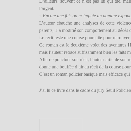
D’ailleurs, souvent ce n’est pas lui qui tue, mai
l’argent.
«
Encore une fois on m’impute un nombre exponent
L’auteur ébauche une analyses de cette violence
parents, T a modifié son comportement au décès de 
Le récit reste une course poursuite pour retrouver 
Ce roman est le deuxième volet des aventures Ha
mais l’auteur retrace suffisamment bien les faits 
Afin de ponctuer son récit, l’auteur articule son r
donne une bouffée d’air au récit de la course pour
C’est un roman policier basique mais efficace qui f
J’ai lu ce livre dans le cadre du jury Seuil Policie