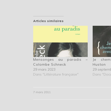
Articles similaires
Mensonges au paradis –
Je chem
Colombe Schneck
Huston
29 mars 2023
29 septem
Dans "Littérature française"
Dans "Docu
7 mars 2011