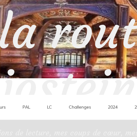
la rou
jostein
urs
PAL
LC
Challenges
2024
2
ons de lecture, mes coups de cœur, mes 