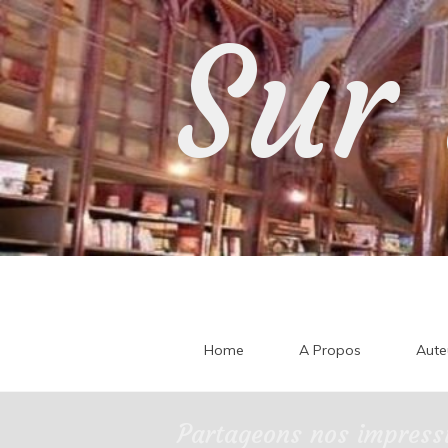
Skip
Sur 
to
content
Home
A Propos
Aute
Partageons nos impressi