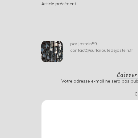
Navigation
Article précédent
de
l’article
par
jostein59
contact@surlaroutedejostein.fr
Laisse
Votre adresse e-mail ne sera pas publ
C