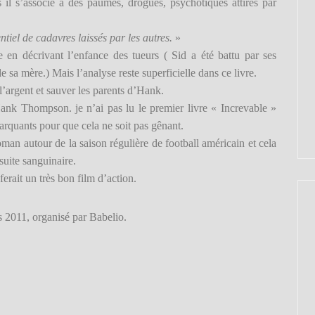
s il s’associe à des paumés, drogués, psychotiques attirés par
iel de cadavres laissés par les autres.
»
 en décrivant l’enfance des tueurs ( Sid a été battu par ses
sa mère.) Mais l’analyse reste superficielle dans ce livre.
l’argent et sauver les parents d’Hank.
nk Thompson. je n’ai pas lu le premier livre « Increvable »
marquants pour que cela ne soit pas gênant.
oman autour de la saison régulière de football américain et cela
suite sanguinaire.
erait un très bon film d’action.
rs 2011, organisé par Babelio.