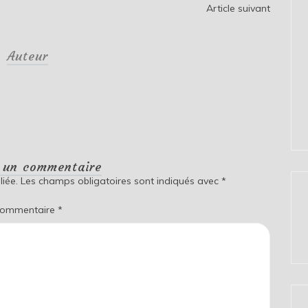
Article suivant
Auteur
r un commentaire
iée.
Les champs obligatoires sont indiqués avec
*
ommentaire
*