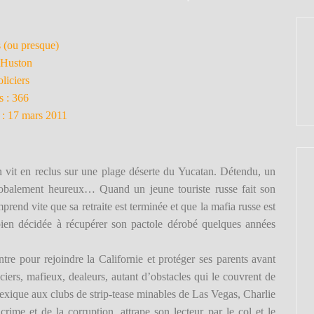
s (ou presque)
e Huston
oliciers
 : 366
 : 17 mars 2011
it en reclus sur une plage déserte du Yucatan. Détendu, un
lobalement heureux… Quand un jeune touriste russe fait son
mprend vite que sa retraite est terminée et que la mafia russe est
 bien décidée à récupérer son pactole dérobé quelques années
tre pour rejoindre la Californie et protéger ses parents avant
oliciers, mafieux, dealeurs, autant d’obstacles qui le couvrent de
xique aux clubs de strip-tease minables de Las Vegas, Charlie
ime et de la corruption, attrape son lecteur par le col et le