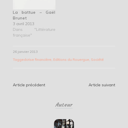
La battue – Gaël
Brunet
3 avril 2013
Dans "Littérature
française"
26 janvier 2013
Tagged
crise financière
,
Editions du Rouergue
,
Société
Navigation
Article précédent
Article suivant
de
Auteur
l’article