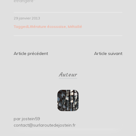
étrangère"
29 janvier 2013
Tagged
Littérature écossaise
,
Métailié
Navigation
Article précédent
Article suivant
de
Auteur
l’article
par
jostein59
contact@surlaroutedejostein.fr