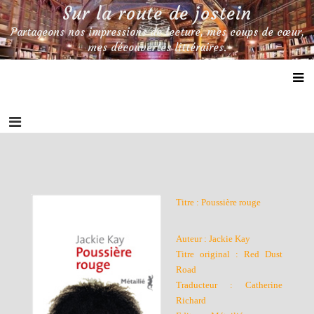
Skip
Sur la route de jostein
to
Partageons nos impressions de lecture, mes coups de cœur,
content
mes découvertes littéraires.
Titre : Poussière ro
uge
Auteur : Jackie Kay
Titre original : Red Dust
Road
Traducteur : Catherine
Richard