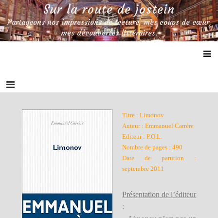
Skip
Sur la route de jostein
to
Partageons nos impressions de lecture, mes coups de cœur,
content
mes découvertes littéraires.
Titre : Limonov
Auteur : Emmanuel Carrère
Editeur : P.O.L.
Nombre de pages : 490
Date de parution :
septembre 2011
Présentation de l’éditeur
: