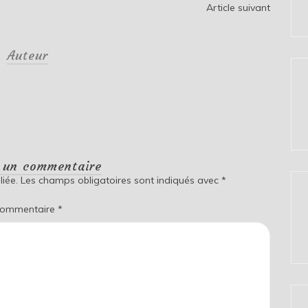
Article suivant
Auteur
r un commentaire
iée.
Les champs obligatoires sont indiqués avec
*
ommentaire
*