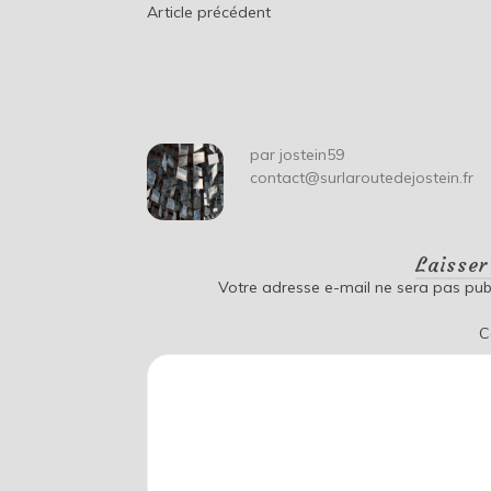
Navigation
Article précédent
de
l’article
par
jostein59
contact@surlaroutedejostein.fr
Laisse
Votre adresse e-mail ne sera pas publ
C