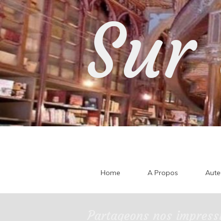
Skip
Sur 
to
content
Home
A Propos
Aute
Partageons nos impressi