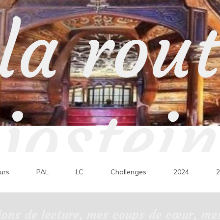
la rou
jostein
urs
PAL
LC
Challenges
2024
2
ons de lecture, mes coups de cœur, mes 