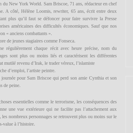
on du New York World. Sam Briscoe, 71 ans, rédacteur en chef
. A côté, Hélène Loomis, rewriter, 65 ans, écrit entre deux
tant plus qu’il faut se défoncer pour faire survivre la Presse
ises américaines des difficultés économiques. Sauf que nos
çon « anciens combattants ».
ncore de jeunes stagiaires comme Fonseca.
îne régulièrement chaque récit avec heure précise, nom du
es sont plus ou moins liés et caractérisent les différentes
t mutilé revenu d’Irak, le trader véreux, l’islamiste
rche d’emploi, l’artiste peintre.
e journée pour Sam Briscoe qui perd son amie Cynthia et son
us de peine.
 choses essentielles comme le terrorisme, les conséquences des
onne une vue extérieure qui ne facilite pas l’attachement aux
, les nombreux personnages se retrouvent plus ou moins sur le
-value à l’histoire.