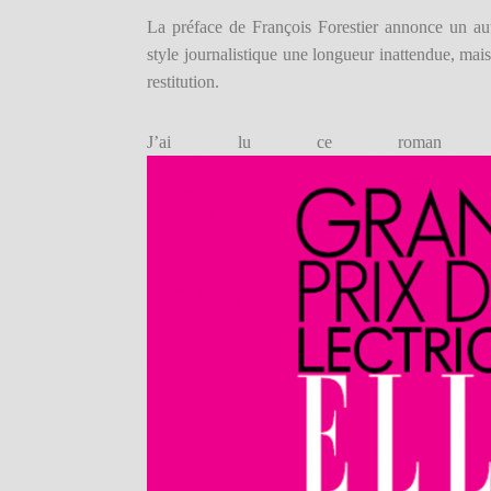
La préface de François Forestier annonce un aut
style journalistique une longueur inattendue, mai
restitution.
J’ai lu ce roman p