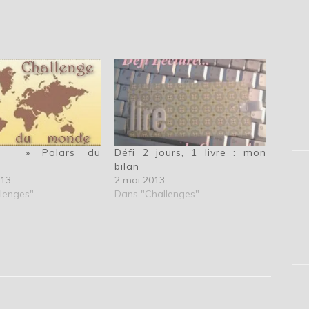
ge » Polars du
Défi 2 jours, 1 livre : mon
bilan
013
2 mai 2013
lenges"
Dans "Challenges"