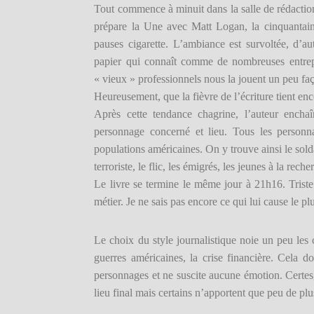
Tout commence à minuit dans la salle de rédacti
prépare la Une avec Matt Logan, la cinquantaine
pauses cigarette. L’ambiance est survoltée, d’au
papier qui connaît comme de nombreuses entrepr
« vieux » professionnels nous la jouent un peu fa
Heureusement, que la fièvre de l’écriture tient e
Après cette tendance chagrine, l’auteur encha
personnage concerné et lieu. Tous les personnag
populations américaines. On y trouve ainsi le solda
terroriste, le flic, les émigrés, les jeunes à la reche
Le livre se termine le même jour à 21h16. Trist
métier. Je ne sais pas encore ce qui lui cause le pl
Le choix du style journalistique noie un peu les
guerres américaines, la crise financière. Cela d
personnages et ne suscite aucune émotion. Certes
lieu final mais certains n’apportent que peu de plus