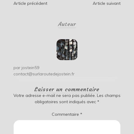
Navigation
Article précédent
Article suivant
de
Auteur
l’article
par
jostein59
contact@surlaroutedejostein.fr
Laisser un commentaire
Votre adresse e-mail ne sera pas publiée.
Les champs
obligatoires sont indiqués avec
*
Commentaire
*