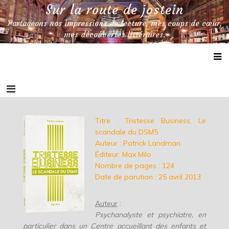
Skip
Sur la route de jostein
to
Partageons nos impressions de lecture, mes coups de cœur,
content
mes découvertes littéraires.
Titre : Tristesse Business, Le
scandale du DSM5
Auteur : Patrick Landman
Éditeur: Max Milo
Nombre de pages : 124
Date de parution : 25 avril 2013
Auteur
:
Psychanalyste et psychiatre, en
particulier dans un Centre accueillant des enfants et