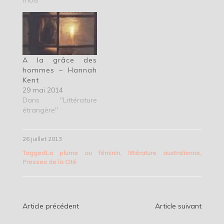
mois"
A la grâce des
hommes – Hannah
Kent
29 mai 2014
Dans "Littérature
étrangère"
26 juillet 2013
Tagged
La plume au féminin
,
littérature australienne
,
Presses de la Cité
Navigation
Article précédent
Article suivant