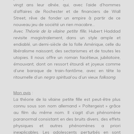
vingt ans leur aînée, qui, avec l’aide d’hommes
d’affaires de Rochester et de financiers de Wall
Street, rêve de fonder un empire à partir de ce
nouveau jeu de société un rien macabre…
Avec
Théorie de la vilaine petite fille
, Hubert Haddad
revisite magistralement, dans un style ample et
endiablé, un demi-siècle de la folle Amérique, celle du
libéralisme naissant, des sectarismes et de toutes les
utopies. Il nous offre un roman facétieux, jubilatoire,
émouvant, dont on ressort étourdi et joyeux comme
d’une baraque de train-fantôme, avec en tête la
ritournelle d’un
negro spiritual
ou d’un vieux
folksong
.
Mon avis
:
La théorie de la vilaine petite fille est peut-être plus
connu sous son nom allemand « Poltergeist » grâce
au film du même nom. Il s’agit d’un phénomène
paranormal consistant en des bruits divers, des effets
physiques et autres phénomènes a priori
inexplicables. Les adolescents perturbés en sont