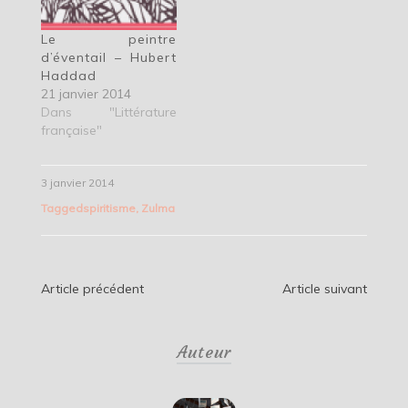
Le peintre
d’éventail – Hubert
Haddad
21 janvier 2014
Dans "Littérature
française"
3 janvier 2014
Tagged
spiritisme
,
Zulma
Navigation
Article précédent
Article suivant
de
Auteur
l’article