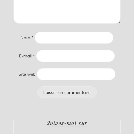
Nom
*
E-mail
*
Site web
Suivez-moi sur