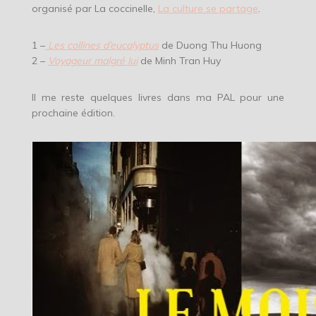
organisé par La coccinelle,
La culture se partage
.
1 –
Les collines d’eucalyptus
de Duong Thu Huong
2 –
Voyageur malgré lui
de Minh Tran Huy
Il me reste quelques livres dans ma PAL pour une
prochaine édition.