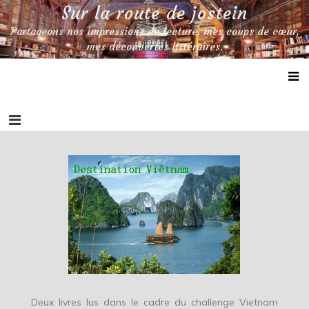
Skip
Sur la route de jostein
to
Partageons nos impressions de lecture, mes coups de cœur,
content
mes découvertes littéraires.
Deux livres lus dans le cadre du challenge Vietnam