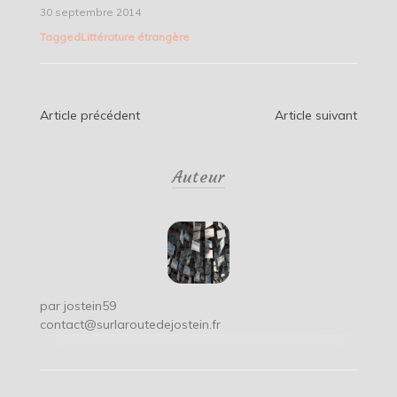
30 septembre 2014
Tagged
Littérature étrangère
Navigation
Article précédent
Article suivant
de
Auteur
l’article
par
jostein59
contact@surlaroutedejostein.fr