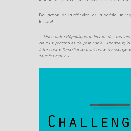
De l’action, de la réflexion, de la poésie, un
lecture!
»
Dans notre République, la lecture des œuvres d
de plus profond et de plus noble : l’honneur, l
lutte contre l’ambition,la trahison, le mensonge e
tous les maux
. »