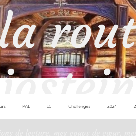
la rou
jostein
urs
PAL
LC
Challenges
2024
2
ons de lecture, mes coups de cœur, mes 