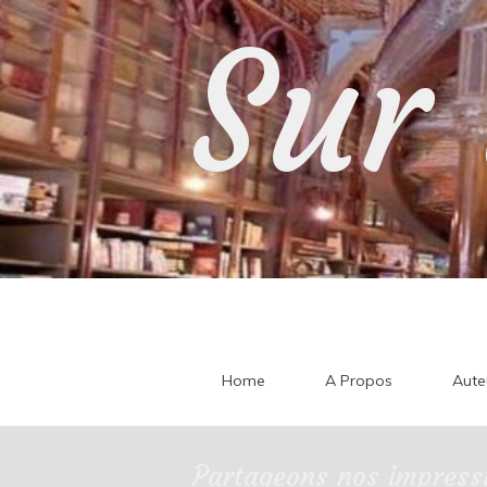
Skip
Sur 
to
content
Home
A Propos
Aute
Partageons nos impressi