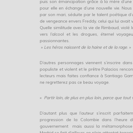
puis son émancipation grâce à la mère d’une 
pour elle en échange d’une nouvelle vie. Nous
par son mari, séduite par le talent poétique d’
de vengeance envers Freddy, celui qui lui avait 
Quelle similitude avec la vie de Rimbaud, violé
vers l’alcool et les drogues, éternel voyageu
passionnantes.
»
Les héros naissent de la haine et de la rage
. »
D’autres personnages viennent s’inscrire dan
populiste et violent et le prêtre Palacios rencon
lecteurs mais faites confiance à Santiago Gamb
ne regretterez pas ce beau voyage.
«
Partir loin, de plus en plus loin, parce que to
D’autant plus que l’auteur s’inscrit parfait
progression de la Colombie dans l’heure du
gouvernement mais aussi la métamorphose de 
Madrid se fait d’ailleurs en plein attentat terrori