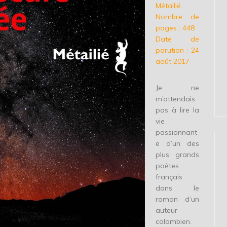
Métailié
Nombre de
pages : 448
Date de
parution : 24
août 2017
Je ne
m’attendais
pas à lire la
vie
passionnant
e d’un des
plus grands
poètes
français
dans le
roman d’un
auteur
colombien.