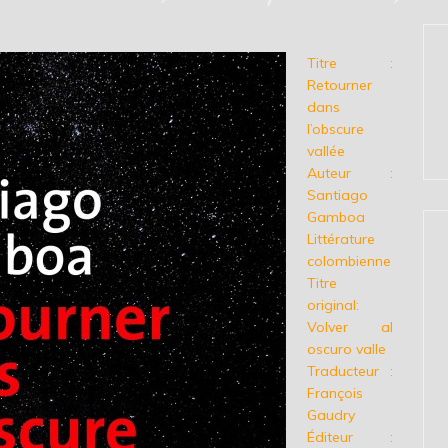
Titre :
Retourner
dans
l’obscure
vallée
Auteur :
Santiago
Gamboa
Littérature
colombienne
Titre
original:
Volver al
oscuro valle
Traducteur :
François
Gaudry
Éditeur :