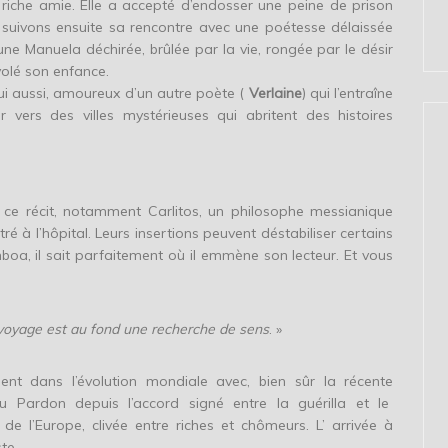
riche amie. Elle a accepté d’endosser une peine de prison
 suivons ensuite sa rencontre avec une poétesse délaissée
une Manuela déchirée, brûlée par la vie, rongée par le désir
volé son enfance.
 lui aussi, amoureux d’un autre poète (
Verlaine
) qui l’entraîne
r vers des villes mystérieuses qui abritent des histoires
s ce récit, notamment Carlitos, un philosophe messianique
tré à l’hôpital. Leurs insertions peuvent déstabiliser certains
oa, il sait parfaitement où il emmène son lecteur. Et vous
ut voyage est au fond une recherche de sens
. »
ement dans l’évolution mondiale avec, bien sûr la récente
 Pardon depuis l’accord signé entre la guérilla et le
l’Europe, clivée entre riches et chômeurs. L’ arrivée à
ste.