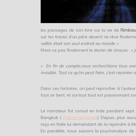
les passages de son livre sur la vie de
Rimbau
sur les traces d’un père absent ne rêve finaleme
vallée était son seul endroit au monde
. »
N’est-ce pas finalement le destin de chacun : «
j
«
En fin de compte,nous recherchions tous ave
invisible. Tout ce qu’on peut faire, c’est raconter 
Dans ces histoires, on peut reprocher à l’auteu
tout se tient, et surtout tout est passionnant
Le narrateur fut consul en Inde pendant sept 
Bangkok (
Prières nocturnes
). Depuis, plus auc
reçu en Italie lui demandant de la rejoindre à M
En parallèle, nous suivons la psychanalyse de