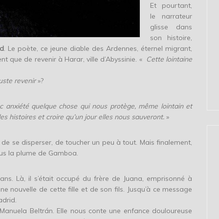
Et pourtant,
le narrateur
glisse dans
son histoire,
d
. Le poète, ce jeune diable des Ardennes, éternel migrant,
nt que de revenir à Harar, ville d’Abyssinie. «
Cette lointaine
uste revenir
»?
c anxiété quelque chose qui nous protège, même lointain et
des histoires et croire qu’un jour elles nous sauveront.
»
r de se disperser, de toucher un peu à tout. Mais finalement,
 sous la plume de Gamboa.
ans. Là, il s’était occupé du frère de Juana, emprisonné à
une nouvelle de cette fille et de son fils. Jusqu’à ce message
adrid.
 Manuela Beltrán. Elle nous conte une enfance douloureuse