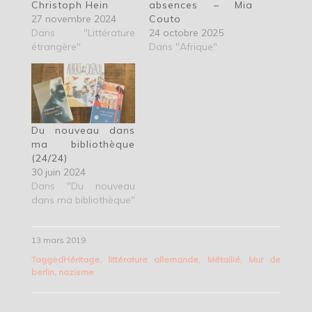
Christoph Hein
absences – Mia
27 novembre 2024
Couto
Dans "Littérature
24 octobre 2025
étrangère"
Dans "Afrique"
Du nouveau dans
ma bibliothèque
(24/24)
30 juin 2024
Dans "Du nouveau
dans ma bibliothèque"
13 mars 2019
Tagged
Héritage
,
littérature allemande
,
Métailié
,
Mur de
berlin
,
nazisme