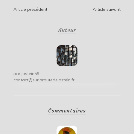
Navigation
Article précédent
Article suivant
de
Auteur
l’article
par
jostein59
contact@surlaroutedejostein.fr
Commentaires