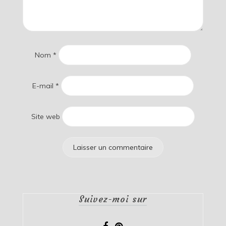
Nom
*
E-mail
*
Site web
Suivez-moi sur