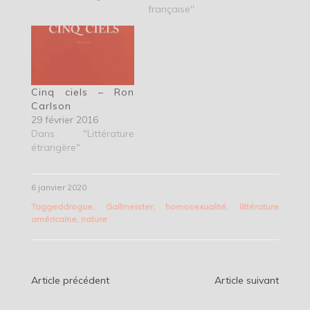
française"
Cinq ciels – Ron
Carlson
29 février 2016
Dans "Littérature
étrangère"
6 janvier 2020
Tagged
drogue
,
Gallmeister
,
homosexualité
,
littérature
américaine
,
nature
Navigation
Article précédent
Article suivant