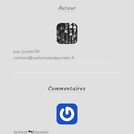
de
Auteur
l’article
par
jostein59
contact@surlaroutedejostein.fr
Commentaires
belaval
Répondre