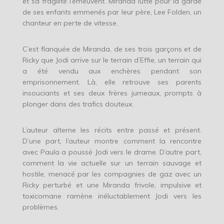
et sa fragilité l’émeuvent. Miranda lutte pour la garde
de ses enfants emmenés par leur père, Lee Folden, un
chanteur en perte de vitesse.
C’est flanquée de Miranda, de ses trois garçons et de
Ricky que Jodi arrive sur le terrain d’Effie, un terrain qui
a été vendu aux enchères pendant son
emprisonnement. Là, elle retrouve ses parents
insouciants et ses deux frères jumeaux, prompts à
plonger dans des trafics douteux.
L’auteur alterne les récits entre passé et présent.
D’une part, l’auteur montre comment la rencontre
avec Paula a poussé Jodi vers le drame. D’autre part,
comment la vie actuelle sur un terrain sauvage et
hostile, menacé par les compagnies de gaz avec un
Ricky perturbé et une Miranda frivole, impulsive et
toxicomane ramène inéluctablement Jodi vers les
problèmes.