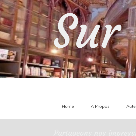
Skip
Sur 
to
content
Home
A Propos
Aute
Partageons nos impressi