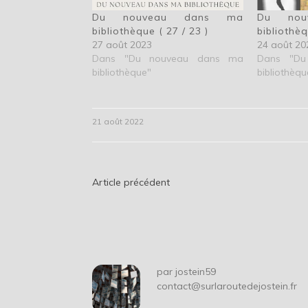
Du nouveau dans ma
Du nou
bibliothèque ( 27 / 23 )
bibliothèq
27 août 2023
24 août 20
Dans "Du nouveau dans ma
Dans "Du
bibliothèque"
bibliothèqu
21 août 2022
Navigation
Article précédent
de
l’article
par
jostein59
contact@surlaroutedejostein.fr