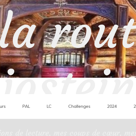
la rou
jostein
urs
PAL
LC
Challenges
2024
2
ons de lecture, mes coups de cœur, mes 