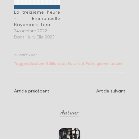
La treizième heure
– Emmanuelle
Bayamack-Tam
24 octobre 2022
Dans "Jury Elle 2023"
22 août 2022
Tagged
dictature
,
Editions du Sous-sol
,
Folie
,
guerre
,
torture
Navigation
Article précédent
Article suivant
de
Auteur
l’article