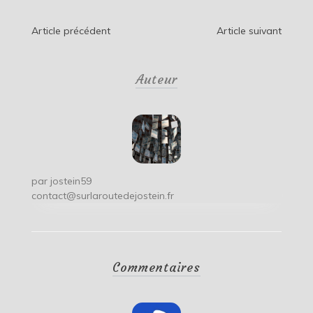
Navigation
Article précédent
Article suivant
de
Auteur
l’article
par
jostein59
contact@surlaroutedejostein.fr
Commentaires