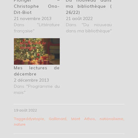
Plonger –
Du nouveau dans
Christophe Ono-
ma bibliothèque (
Dit-Biot
26/22)
21 novembre 2013
21 août 2022
Dans "Littérature
Dans "Du nouveau
française"
dans ma bibliothèque"
Mes lectures de
décembre
2 décembre 2013
Dans "Programme du
mois"
19 août 2022
Tagged
dystopie
,
Gallimard
,
Mont Athos
,
nationalisme
,
nature