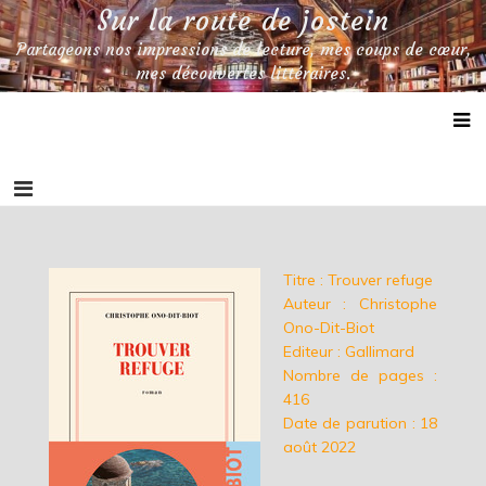
Skip
Sur la route de jostein
to
Partageons nos impressions de lecture, mes coups de cœur,
content
mes découvertes littéraires.
Titre : Trouver refuge
Auteur : Christophe
Ono-Dit-Biot
Editeur : Gallimard
Nombre de pages :
416
Date de parution
: 18
août 2022