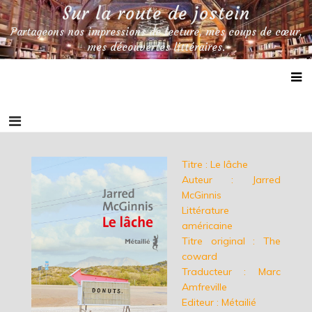
Skip
Sur la route de jostein
to
Partageons nos impressions de lecture, mes coups de cœur,
content
mes découvertes littéraires.
Titre : Le lâche
Auteur : Jarred
McGinnis
Littérature
américaine
Titre original : The
coward
Traducteur : Marc
Amfreville
Editeur : Métailié