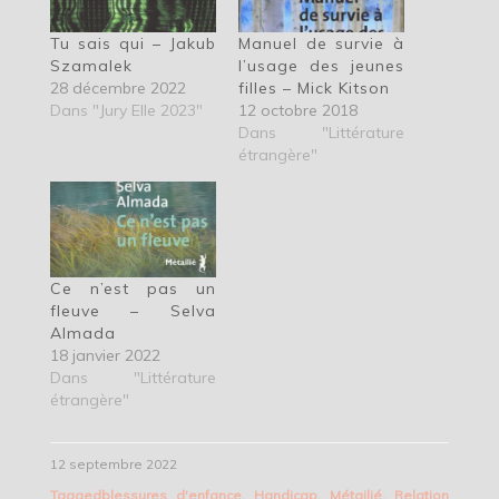
Tu sais qui – Jakub
Manuel de survie à
Szamalek
l’usage des jeunes
28 décembre 2022
filles – Mick Kitson
Dans "Jury Elle 2023"
12 octobre 2018
Dans "Littérature
étrangère"
Ce n’est pas un
fleuve – Selva
Almada
18 janvier 2022
Dans "Littérature
étrangère"
12 septembre 2022
Tagged
blessures d'enfance
,
Handicap
,
Métailié
,
Relation