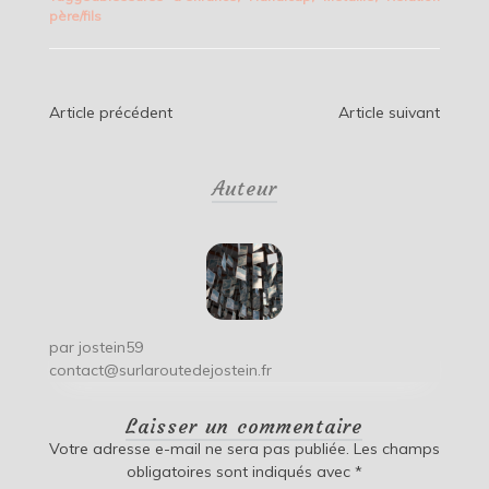
père/fils
Navigation
Article précédent
Article suivant
de
Auteur
l’article
par
jostein59
contact@surlaroutedejostein.fr
Laisser un commentaire
Votre adresse e-mail ne sera pas publiée.
Les champs
obligatoires sont indiqués avec
*