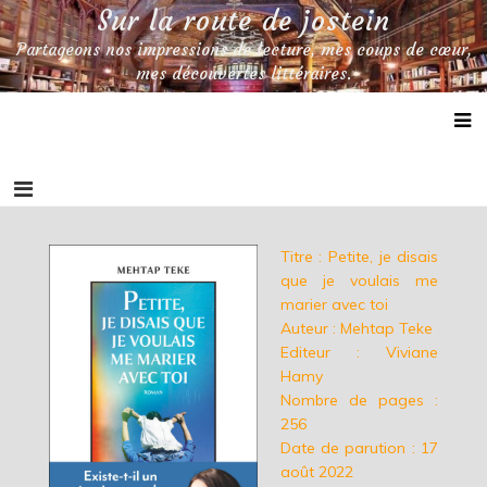
Skip
Sur la route de jostein
to
Partageons nos impressions de lecture, mes coups de cœur,
content
mes découvertes littéraires.
Titre : Petite, je disais
que je voulais me
marier avec toi
Auteur : Mehtap Teke
Editeur : Viviane
Hamy
Nombre de pages :
256
Date de parution : 17
août 2022