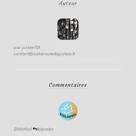
Auteur
l’article
par
jostein59
contact@surlaroutedejostein.fr
Commentaires
Bibliofeel
Répondre