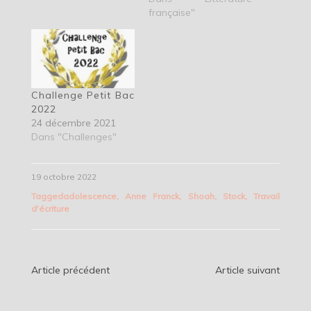
française"
Challenge Petit Bac
2022
24 décembre 2021
Dans "Challenges"
19 octobre 2022
Tagged
adolescence
,
Anne Franck
,
Shoah
,
Stock
,
Travail
d'écriture
Navigation
Article précédent
Article suivant
de