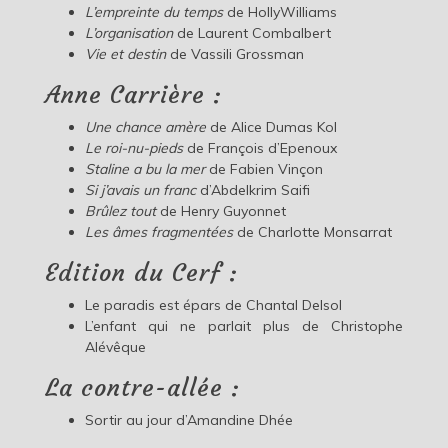
L’empreinte du temps
de HollyWilliams
L’organisation
de Laurent Combalbert
Vie et destin
de Vassili Grossman
Anne Carrière :
Une chance amère
de Alice Dumas Kol
Le roi-nu-pieds
de François d’Epenoux
Staline a bu la mer
de Fabien Vinçon
Si j’avais un franc
d’Abdelkrim Saifi
Brûlez tout
de Henry Guyonnet
Les âmes fragmentées
de Charlotte Monsarrat
Edition du Cerf :
Le paradis est épars de Chantal Delsol
L’enfant qui ne parlait plus de Christophe
Alévêque
La contre-allée :
Sortir au jour d’Amandine Dhée