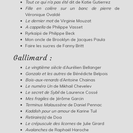
Tout ce qui n’a pas été
dit
de Katie Gutierrez
Fille en colère sur un banc de pierre
de
Véronique Ovaldé
Le dernier mot
de Virginie Mouzat
A cappella
de Philippe Vasset
Ryrkaïpii de Philippe Beck
Mon oncle de Brooklyn de Jacques Paula
Faire les sucres de Fanny Britt
Gallimard :
Le vingtième siècle
d’Aurélien Bellanger
Gonzalo et les autres
de Bénédicte Belpois
Bois-aux-renards
d’Antoine Chainas
Le numéro Un
de Mikhail Chevelev
Le secret de Sybil
de Laurence Cossé
Mes fragiles
de Jérôme Garcin
Terminus Malaussène
de Daniel Pennac
Kaddish pour un amour
de Karine Tuil
Retiraire(s)
de Doa
Le crépuscule des licornes
de Julie Girard
Avalanches
de Raphaël Haroche