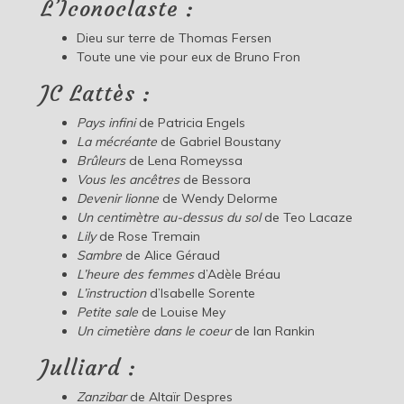
L’Iconoclaste :
Dieu sur terre de Thomas Fersen
Toute une vie pour eux de Bruno Fron
JC Lattès :
Pays infini
de Patricia Engels
La mécréante
de Gabriel Boustany
Brûleurs
de Lena Romeyssa
Vous les ancêtres
de Bessora
Devenir lionne
de Wendy Delorme
Un centimètre au-dessus du sol
de Teo Lacaze
Lily
de Rose Tremain
Sambre
de Alice Géraud
L’heure des femmes
d’Adèle Bréau
L’instruction
d’Isabelle Sorente
Petite sale
de Louise Mey
Un cimetière dans le coeur
de Ian Rankin
Julliard :
Zanzibar
de Altaïr Despres