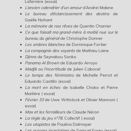
Laferrière (essai)
L’ancien calendrier d’un amour
d’Andreï Makine
Le bureau d’éclaircissement des destins
de
Gaëlle Nohant
La mémoire de nos rêves
de Quentin Charrier
Ce que faisait ma grand-mère à moitié nue sur le
bureau du général
de Christophe Donner
Les ombres blanches
de Dominique Fortier
La compagnie des voyants
de Mathieu Laine
Djinns
de Seynabou Sonko
Panama Al Brown
de Eduardo Arroyo
Madjik ou l’incertitude
de Julien Cabocel
Le temps des féministes
de Michelle Perrot et
Eduardo Castillo (essai)
La mort en échec
de Isabelle Choko et Pierre
Marlière ( essai)
Février 33
de Uwe Wittstock et Olivier Mannoni (
essai)
Max et les ferrailleurs
de Claude Néron
La règle du jeu n°78
, Collectif ( essai)
Les utopistes
de Paulina Dalmayer
Les aurores incertaines
de Samuel Forey (essai)