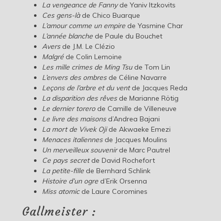
La vengeance de Fanny
de Yaniv Itzkovits
Ces gens-là
de Chico Buarque
L’amour comme un empire
de Yasmine Char
L’année blanche
de Paule du Bouchet
Avers
de J.M. Le Clézio
Malgré
de Colin Lemoine
Les mille crimes de Ming Tsu
de Tom Lin
L’envers des ombres
de Céline Navarre
Leçons de l’arbre et du vent
de Jacques Reda
La disparition des rêves
de Marianne Rötig
Le dernier torero
de Camille de Villeneuve
Le livre des maisons
d’Andrea Bajani
La mort de Vivek Oji
de Akwaeke Emezi
Menaces italiennes
de Jacques Moulins
Un merveilleux souvenir
de Marc Pautrel
Ce pays secret
de David Rochefort
La petite-fille
de Bernhard Schlink
Histoire d’un ogre
d’Erik Orsenna
Miss atomic
de Laure Coromines
Gallmeister :