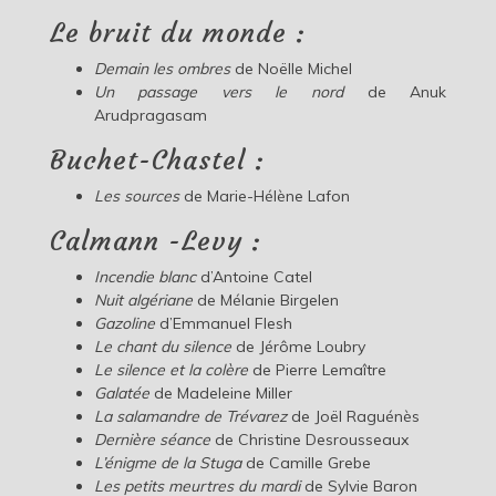
Le bruit du monde :
Demain les ombres
de Noëlle Michel
Un passage vers le nord
de Anuk
Arudpragasam
Buchet-Chastel :
Les sources
de Marie-Hélène Lafon
Calmann -Levy :
Incendie blanc
d’Antoine Catel
Nuit algériane
de Mélanie Birgelen
Gazoline
d’Emmanuel Flesh
Le chant du silence
de Jérôme Loubry
Le silence et la colère
de Pierre Lemaître
Galatée
de Madeleine Miller
La salamandre de Trévarez
de Joël Raguénès
Dernière séance
de Christine Desrousseaux
L’énigme de la Stuga
de Camille Grebe
Les petits meurtres du mardi
de Sylvie Baron