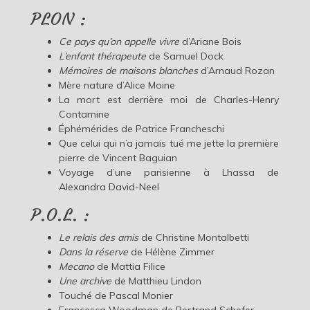
PLON :
Ce pays qu’on appelle vivre
d’Ariane Bois
L’enfant thérapeute
de Samuel Dock
Mémoires de maisons blanches
d’Arnaud Rozan
Mère nature d’Alice Moine
La mort est derrière moi de Charles-Henry
Contamine
Éphémérides de Patrice Francheschi
Que celui qui n’a jamais tué me jette la première
pierre de Vincent Baguian
Voyage d’une parisienne à Lhassa de
Alexandra David-Neel
P.O.L. :
Le relais des amis
de Christine Montalbetti
Dans la réserve
de Hélène Zimmer
Mecano
de Mattia Filice
Une archive
de Matthieu Lindon
Touché de Pascal Monier
Francesca Woodman de Bertrand Schefer