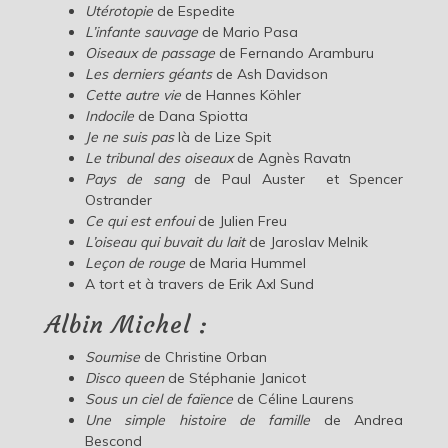
Utérotopie
de Espedite
L’infante sauvage
de Mario Pasa
Oiseaux de passage
de Fernando Aramburu
Les derniers géants
de Ash Davidson
Cette autre vie
de Hannes Köhler
Indocile
de Dana Spiotta
Je ne suis pas
là de Lize Spit
Le tribunal des oiseaux
de Agnès Ravatn
Pays de sang
de Paul Auster et Spencer
Ostrander
Ce qui est enfoui
de Julien Freu
L’oiseau qui buvait du lait
de Jaroslav Melnik
Leçon de rouge
de Maria Hummel
A tort et à travers de Erik Axl Sund
Albin Michel :
Soumise
de Christine Orban
Disco queen
de Stéphanie Janicot
Sous un ciel de faïence
de Céline Laurens
Une simple histoire de famille
de Andrea
Bescond