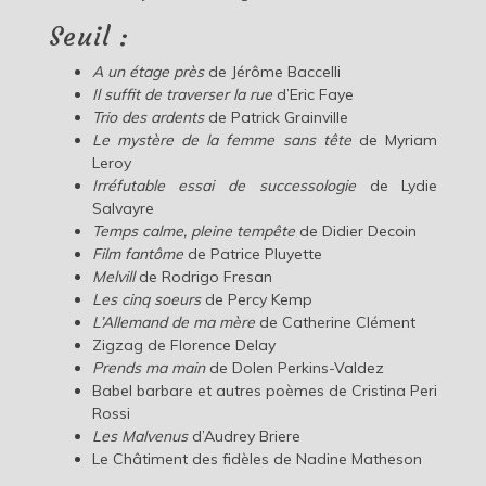
Seuil :
A un étage près
de Jérôme Baccelli
Il suffit de traverser la rue
d’Eric Faye
Trio des ardents
de Patrick Grainville
Le mystère de la femme sans tête
de Myriam
Leroy
Irréfutable essai de successologie
de Lydie
Salvayre
Temps calme, pleine tempête
de Didier Decoin
Film fantôme
de Patrice Pluyette
Melvill
de Rodrigo Fresan
Les cinq soeurs
de Percy Kemp
L’Allemand de ma mère
de Catherine Clément
Zigzag de Florence Delay
Prends ma main
de Dolen Perkins-Valdez
Babel barbare et autres poèmes de Cristina Peri
Rossi
Les Malvenus
d’Audrey Briere
Le Châtiment des fidèles de Nadine Matheson