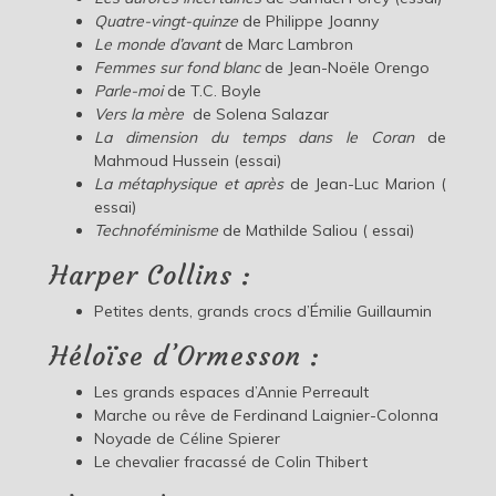
Quatre-vingt-quinze
de Philippe Joanny
Le monde d’avant
de Marc Lambron
Femmes sur fond blanc
de Jean-Noële Orengo
Parle-moi
de T.C. Boyle
Vers la mère
de Solena Salazar
La dimension du temps dans le Coran
de
Mahmoud Hussein (essai)
La métaphysique et après
de Jean-Luc Marion (
essai)
Technoféminisme
de Mathilde Saliou ( essai)
Harper Collins :
Petites dents, grands crocs d’Émilie Guillaumin
Héloïse d’Ormesson :
Les grands espaces d’Annie Perreault
Marche ou rêve de Ferdinand Laignier-Colonna
Noyade de Céline Spierer
Le chevalier fracassé de Colin Thibert