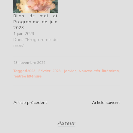
Bilan de mai et
Programme de juin
2023
1 juin 2023
Dans "Programme du
mois"
23 novembre 2022
Tagged
2023
,
Février 2023
,
Janvier
,
Nouveautés littéraires
,
rentrée littéraire
Navigation
Article précédent
Article suivant
de
Auteur
l’article