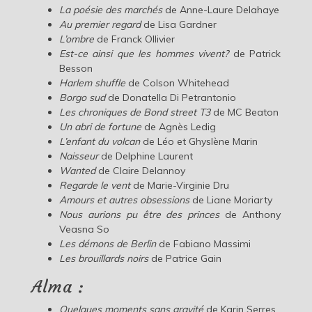
La poésie des marchés
de Anne-Laure Delahaye
Au premier regard
de Lisa Gardner
L’ombre
de Franck Ollivier
Est-ce ainsi que les hommes vivent?
de Patrick
Besson
Harlem shuffle
de Colson Whitehead
Borgo sud
de Donatella Di Petrantonio
Les chroniques de Bond street T3
de MC Beaton
Un abri de fortune
de Agnès Ledig
L’enfant du volcan
de Léo et Ghyslène Marin
Naisseur
de Delphine Laurent
Wanted
de Claire Delannoy
Regarde le vent
de Marie-Virginie Dru
Amours et autres obsessions
de Liane Moriarty
Nous aurions pu être des princes
de Anthony
Veasna So
Les démons de Berlin
de Fabiano Massimi
Les brouillards noirs
de Patrice Gain
Alma :
Quelques moments sans gravité
de Karin Serres