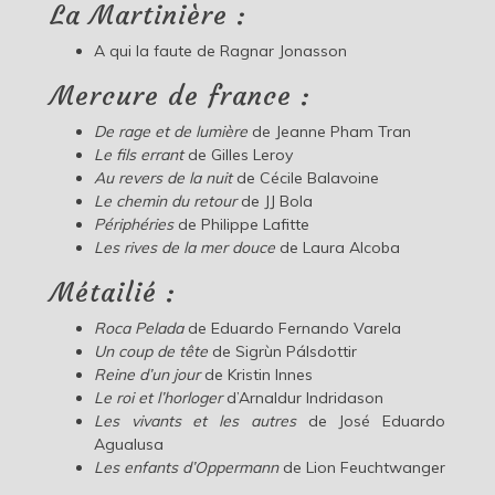
La Martinière :
A qui la faute de Ragnar Jonasson
Mercure de france :
De rage et de lumière
de Jeanne Pham Tran
Le fils errant
de Gilles Leroy
Au revers de la nuit
de Cécile Balavoine
Le chemin du retour
de JJ Bola
Périphéries
de Philippe Lafitte
Les rives de la mer douce
de Laura Alcoba
Métailié :
Roca Pelada
de Eduardo Fernando Varela
Un coup de tête
de Sigrùn Pálsdottir
Reine d’un jour
de Kristin Innes
Le roi et l’horloger
d’Arnaldur Indridason
Les vivants et les autres
de José Eduardo
Agualusa
Les enfants d’Oppermann
de Lion Feuchtwanger