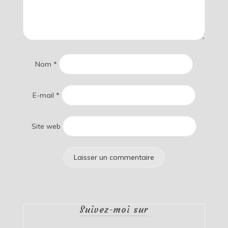
Nom
*
E-mail
*
Site web
Suivez-moi sur