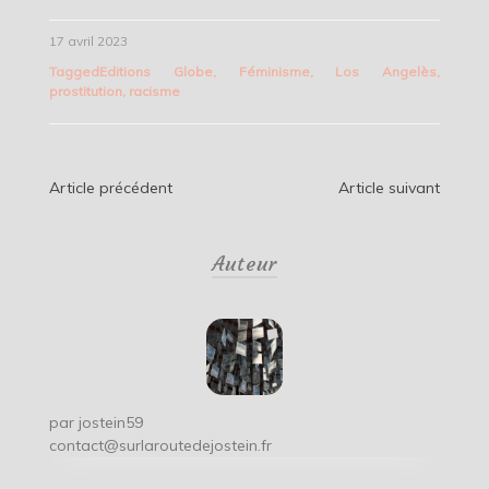
17 avril 2023
Tagged
Editions Globe
,
Féminisme
,
Los Angelès
,
prostitution
,
racisme
Navigation
Article précédent
Article suivant
de
Auteur
l’article
par
jostein59
contact@surlaroutedejostein.fr