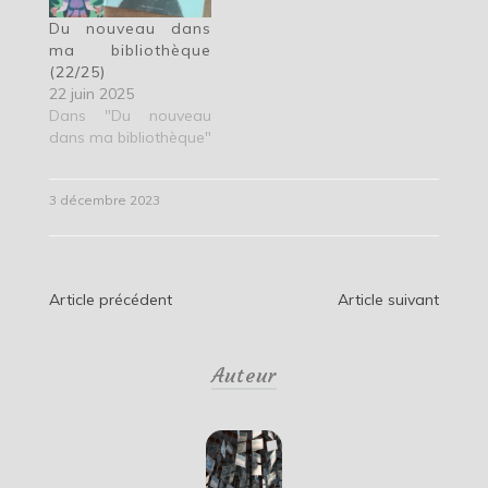
Du nouveau dans
ma bibliothèque
(22/25)
22 juin 2025
Dans "Du nouveau
dans ma bibliothèque"
3 décembre 2023
Navigation
Article précédent
Article suivant
de
Auteur
l’article