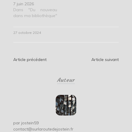
7 juin 2026
Dans "Du nouveau
dans ma bibliothèque"
27 octobre 2024
Navigation
Article précédent
Article suivant
de
Auteur
l’article
par
jostein59
contact@surlaroutedejostein.fr