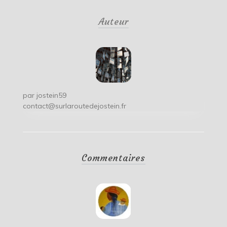
de
Auteur
l’article
par
jostein59
contact@surlaroutedejostein.fr
Commentaires