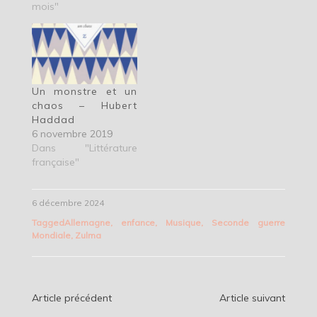
mois"
Un monstre et un
chaos – Hubert
Haddad
6 novembre 2019
Dans "Littérature
française"
6 décembre 2024
Tagged
Allemagne
,
enfance
,
Musique
,
Seconde guerre
Mondiale
,
Zulma
Navigation
Article précédent
Article suivant