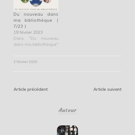
Du nouveau dans
ma bibliothèque (
7/23 )
19 février 2023
Dans "Du nouveau
dans ma bibliothèque"
2 février 2025
Navigation
Article précédent
Article suivant
de
Auteur
l’article