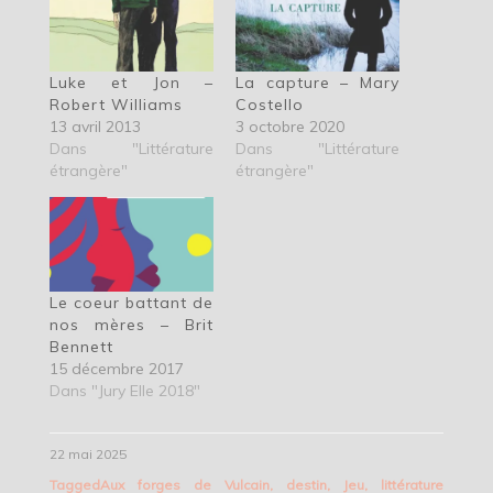
Luke et Jon –
La capture – Mary
Robert Williams
Costello
13 avril 2013
3 octobre 2020
Dans "Littérature
Dans "Littérature
étrangère"
étrangère"
Le coeur battant de
nos mères – Brit
Bennett
15 décembre 2017
Dans "Jury Elle 2018"
22 mai 2025
Tagged
Aux forges de Vulcain
,
destin
,
Jeu
,
littérature