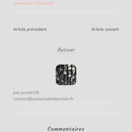
américaine
,
Philiosphie
Navigation
Article précédent
Article suivant
de
Auteur
l’article
par
jostein59
contact@surlaroutedejostein.fr
Commentaires