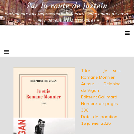
Skip
Sur la route de jostein
to
Partageons nos impressions de lecture, mes coups de cœur,
content
mes découvertes littéraires.
Titre : Je suis
Romane Monnier
Auteur : Delphine
de Vigan
Editeur : Gallimard
Nombre de pages :
336
Date de parution :
15 janvier 2026