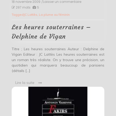
18 novembre 2009
/Laisser un commentaire
on
Les
297 mots
5
heures
Tagged
JC Lattès
,
La plume au féminin
souterraines
–
Delphine
Les heures souterraines –
de
Vigan
Delphine de Vigan
Titre ; Les heures souterraines Auteur : Delphine de
Vigan Editeur : JC Lattès Les heures souterraines est
un roman très réaliste. On y trouve une précision, un
quotidien qui marquera beaucoup de parisiens
(détails […]
Lire la suite