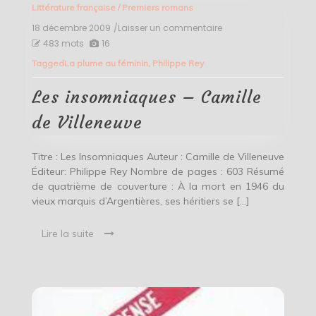
Littérature française
/
Premiers romans
18 décembre 2009
/Laisser un commentaire
on
Les
483 mots
16
insomniaques
Tagged
La plume au féminin
,
Philippe Rey
–
Camille
de
Les insomniaques – Camille
Villeneuve
de Villeneuve
Titre : Les Insomniaques Auteur : Camille de Villeneuve
Éditeur: Philippe Rey Nombre de pages : 603 Résumé
de quatrième de couverture : À la mort en 1946 du
vieux marquis d’Argentières, ses héritiers se […]
Lire la suite