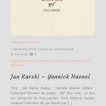
Littérature française
7 décembre 2009
/Laisser un commentaire
on
Jan
334 mots
15
Karski
Tagged
camp de concentration
,
Pologne
,
Seconde guerre
–
Mondiale
Yannick
Haenel
Jan Karski – Yannick Haenel
Titre ; Jan Karski Auteur : Yannick Haenel Éditeur :
Gallimard Nombre de pages : 187 Mon avis : Le livre
est composé de trois parties. Tout d’abord, l’auteur
analyse l’interview de Jan Karski par […]