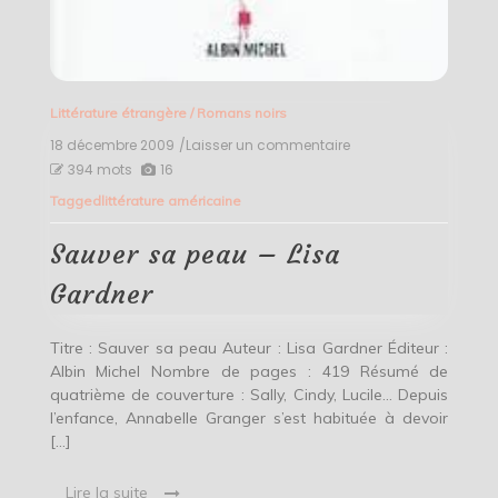
Littérature étrangère
/
Romans noirs
18 décembre 2009
/Laisser un commentaire
on
Sauver
394 mots
16
sa
Tagged
littérature américaine
peau
–
Lisa
Sauver sa peau – Lisa
Gardner
Gardner
Titre : Sauver sa peau Auteur : Lisa Gardner Éditeur :
Albin Michel Nombre de pages : 419 Résumé de
quatrième de couverture : Sally, Cindy, Lucile… Depuis
l’enfance, Annabelle Granger s’est habituée à devoir
[…]
Lire la suite