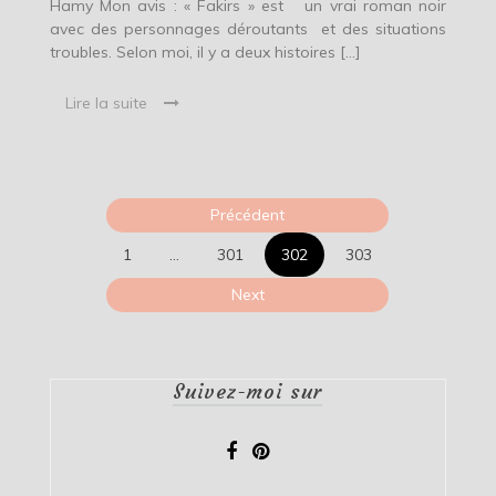
Hamy Mon avis : « Fakirs » est un vrai roman noir
avec des personnages déroutants et des situations
troubles. Selon moi, il y a deux histoires […]
Lire la suite
Pagination
Précédent
des
1
…
301
302
303
publications
Next
Suivez-moi sur