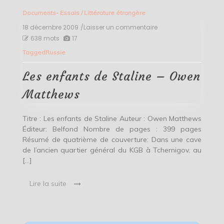
Documents- Essais
/
Littérature étrangère
18 décembre 2009
/Laisser un commentaire
on
Les
638 mots
17
enfants
Tagged
Russie
de
Staline
–
Les enfants de Staline – Owen
Owen
Matthews
Matthews
Titre : Les enfants de Staline Auteur : Owen Matthews
Éditeur: Belfond Nombre de pages : 399 pages
Résumé de quatrième de couverture: Dans une cave
de l’ancien quartier général du KGB à Tchernigov, au
[…]
Lire la suite