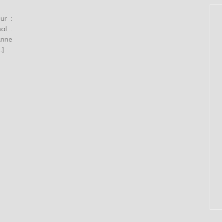
ur :
al :
Anne
…]