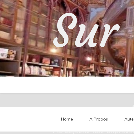
Skip
Sur 
to
content
Home
A Propos
Aute
Partageons nos impressi