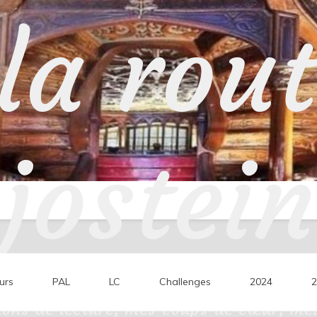
la rou
jostein
urs
PAL
LC
Challenges
2024
2
ons de lecture, mes coups de cœur, mes 