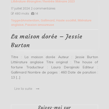
Littérature étrangère
/
Rentrée littéraire 2023
17 juillet 2024
2 commentaires
sur
La
480 mots
14
maison
Tagged
Amsterdam
,
Gallimard
,
Haute société
,
littérature
dorée
anglaise
,
Passion amoureuse
–
Jessie
Burton
La maison dorée – Jessie
Burton
Titre : La maison dorée Auteur : Jessie Burton
Littérature anglaise Titre original : The house of
fortune Traducteur : Laura Derajinski Editeur :
Gallimard Nombre de pages : 460 Date de parution :
13 […]
Lire la suite
Suivez-moi sur