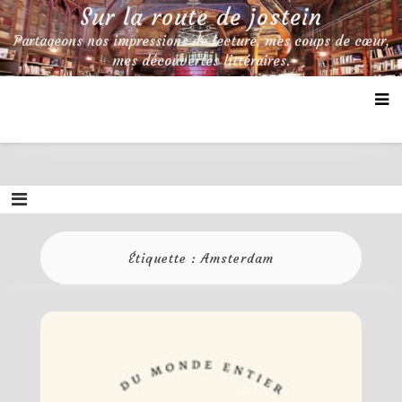
Skip
Sur la route de jostein
to
Partageons nos impressions de lecture, mes coups de cœur,
content
mes découvertes littéraires.
Étiquette :
Amsterdam