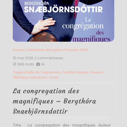
Europe
/
Littérature étrangère
/
Romans 2026
15 mai 2026
2 commentaires
sur
La
686 mots
14
congregation
Tagged
Culte de l’apparence
,
Famille toxique
,
Grasset
,
des
littérature islandaise
,
Secte
magnifiques
–
Bergthóra
La congregation des
Snaebjörnsdottir
magnifiques – Bergthóra
Snaebjörnsdottir
Titre : La congregation des magnifiques Auteur :