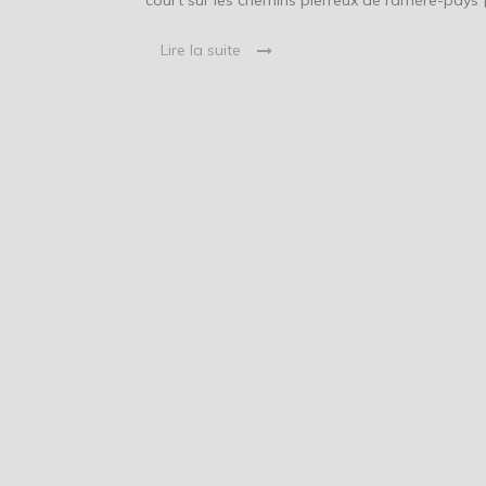
court sur les chemins pierreux de l’arrière-pays 
Lire la suite