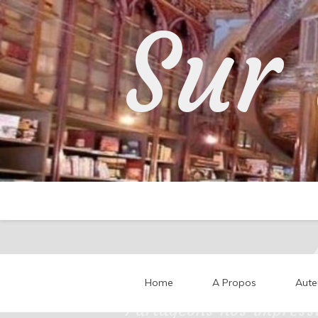
Skip
Sur 
to
content
Home
A Propos
Aute
Partageons nos impressi