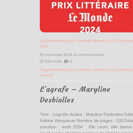
Littérature française
/
Rentrée littéraire 2024
/
Roman
2024
15 novembre 2024
4 commentaires
sur
L’agrafe
528 mots
12
–
Tagged
émancipation
,
Harkis
,
Histoire
,
Passé familial
Maryline
racisme
Desbiolles
L’agrafe – Maryline
Desbiolles
Titre : L’agrafe Auteur : Maryline Desbiolles Edit
Sabine Wespieser Nombre de pages : 230 Dat
parution : août 2024 Elle court, elle danse 