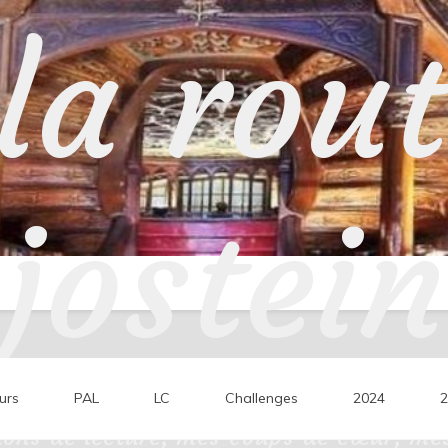
la rou
jostein
urs
PAL
LC
Challenges
2024
2
ons de lecture, mes coups de cœur, mes 