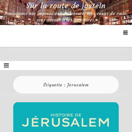
Skip
Sur la route de jostein
to
Partageons nos impressions de lecture, mes coups de cœur,
content
mes découvertes littéraires.
Étiquette :
Jerusalem