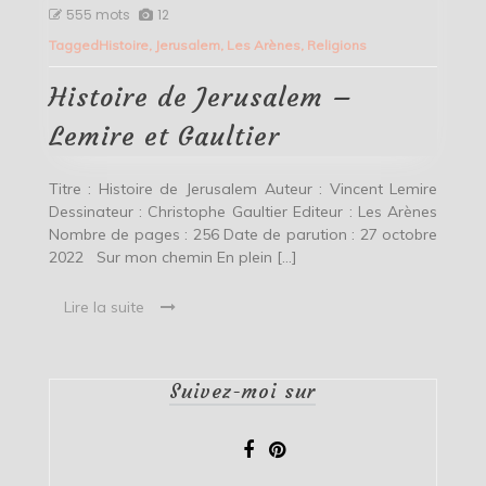
Histoire
555 mots
12
de
Tagged
Histoire
,
Jerusalem
,
Les Arènes
,
Religions
Jerusalem
–
Lemire
Histoire de Jerusalem –
et
Gaultier
Lemire et Gaultier
Titre : Histoire de Jerusalem Auteur : Vincent Lemire
Dessinateur : Christophe Gaultier Editeur : Les Arènes
Nombre de pages : 256 Date de parution : 27 octobre
2022 Sur mon chemin En plein […]
Lire la suite
Suivez-moi sur