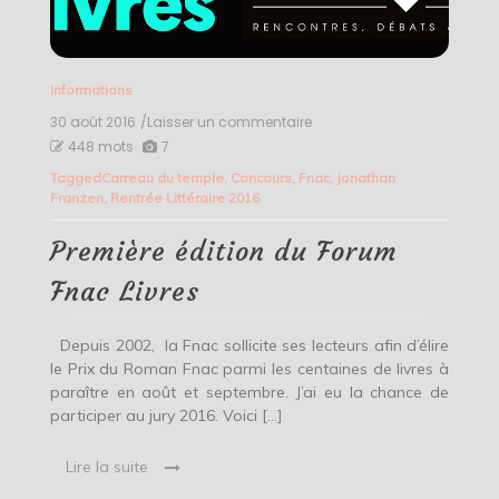
Informations
30 août 2016
/Laisser un commentaire
on
Première
448 mots
7
édition
Tagged
Carreau du temple
,
Concours
,
Fnac
,
Jonathan
du
Franzen
,
Rentrée Littéraire 2016
Forum
Fnac
Livres
Première édition du Forum
Fnac Livres
Depuis 2002, la Fnac sollicite ses lecteurs afin d’élire
le Prix du Roman Fnac parmi les centaines de livres à
paraître en août et septembre. J’ai eu la chance de
participer au jury 2016. Voici […]
Lire la suite