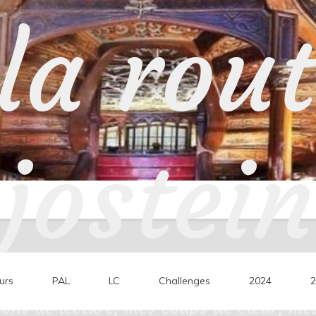
la rou
jostein
urs
PAL
LC
Challenges
2024
2
ons de lecture, mes coups de cœur, mes 