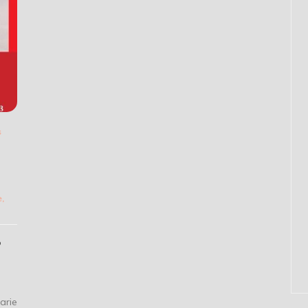
s
e
,
e
arie