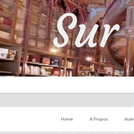
Skip
Sur 
to
content
Home
A Propos
Aute
Partageons nos impressi