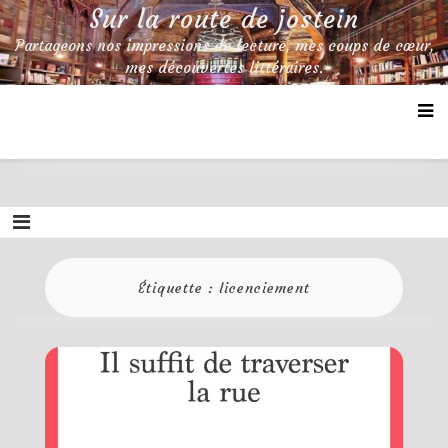
Skip
Sur la route de jostein
to
Partageons nos impressions de lecture, mes coups de cœur,
content
mes découvertes littéraires.
Étiquette :
licenciement