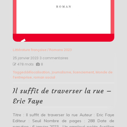
Littérature française
/
Romans 2023
25 janvier 2023
3 commentaires
sur
Il
478 mots
8
suffit
Tagged
délocalisation
,
Journalisme
,
licenciement
,
Monde de
de
l'entreprise
,
roman social
traverser
la
rue
Il suffit de traverser la rue –
–
Eric
Eric Faye
Faye
Titre : Il suffit de traverser la rue Auteur : Eric Faye
Editeur : Seuil Nombre de pages : 288 Date de
parution : 6 janvier 2023 Un employé poète Aurélien