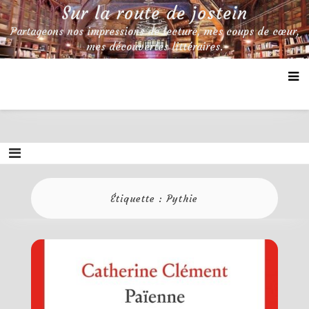
Skip
Sur la route de jostein
to
Partageons nos impressions de lecture, mes coups de cœur,
content
mes découvertes littéraires.
Étiquette :
Pythie