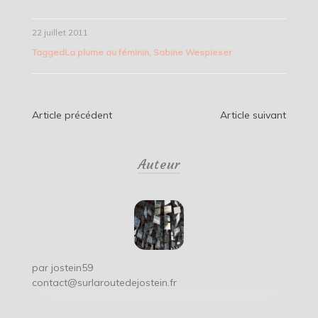
22 juillet 2011
Tagged
La plume au féminin
,
Sabine Wespieser
Navigation
Article précédent
Article suivant
de
Auteur
l’article
par
jostein59
contact@surlaroutedejostein.fr