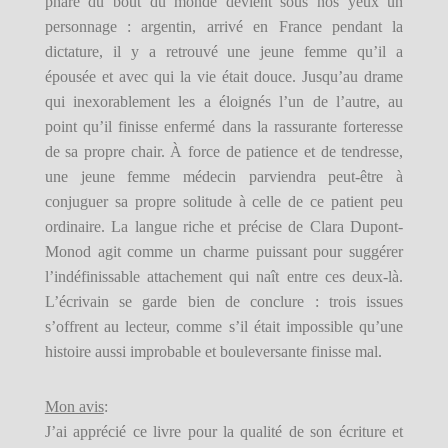
phare du bout du monde devient sous nos yeux un
personnage : argentin, arrivé en France pendant la
dictature, il y a retrouvé une jeune femme qu’il a
épousée et avec qui la vie était douce. Jusqu’au drame
qui inexorablement les a éloignés l’un de l’autre, au
point qu’il finisse enfermé dans la rassurante forteresse
de sa propre chair. À force de patience et de tendresse,
une jeune femme médecin parviendra peut-être à
conjuguer sa propre solitude à celle de ce patient peu
ordinaire. La langue riche et précise de Clara Dupont-
Monod agit comme un charme puissant pour suggérer
l’indéfinissable attachement qui naît entre ces deux-là.
L’écrivain se garde bien de conclure : trois issues
s’offrent au lecteur, comme s’il était impossible qu’une
histoire aussi improbable et bouleversante finisse mal.
Mon avis
:
J’ai apprécié ce livre pour la qualité de son écriture et