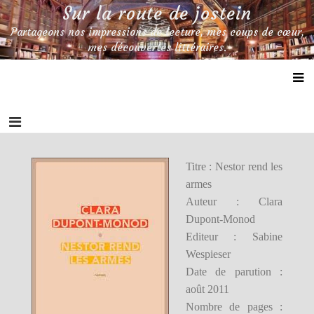
Skip
Sur la route de jostein
to
Partageons nos impressions de lecture, mes coups de cœur,
content
mes découvertes littéraires.
Titre : Nestor rend les
armes
Auteur : Clara
Dupont-Monod
Editeur : Sabine
Wespieser
Date de parution :
août 2011
Nombre de pages :