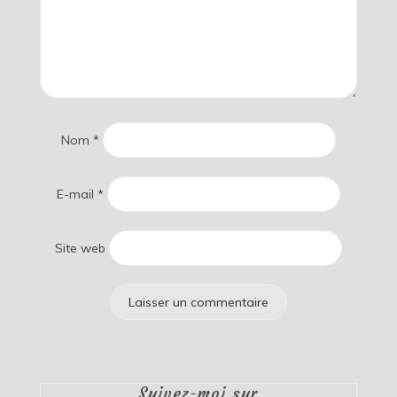
Nom
*
E-mail
*
Site web
Suivez-moi sur