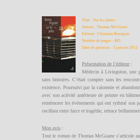
Titre : Sur les jantes
Auteur : Thomas McGuane
Editeur : Christian Bourgois
Nombre de pages : 495
Date de parution : 5 janvier 2012
Présentation de l’éditeur
:
Médecin à Livingston, une p
sans histoires. C’était compter sans les renco
existence. Poursuivi par la calomnie et abandonn
avec son activité antérieure de peintre en bâtimen
remémorer les événements qui ont rythmé son p
oscillant entre farce et tragédie, retrace brillammen
Mon avis
:
Tout le roman de Thomas McGuane s’articule autou