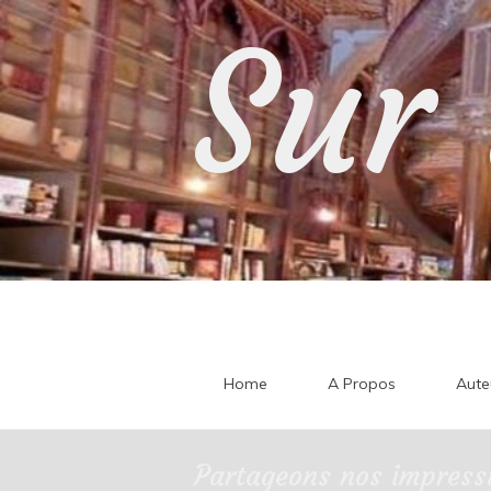
Skip
Sur 
to
content
Home
A Propos
Aute
Partageons nos impressi