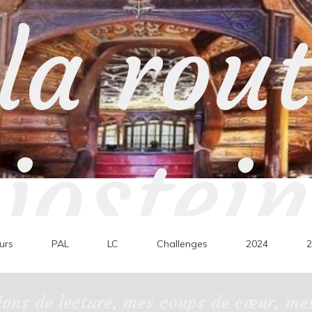
la rou
jostein
urs
PAL
LC
Challenges
2024
2
ons de lecture, mes coups de cœur, mes 