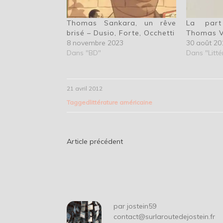
Thomas Sankara, un rêve
La par
brisé – Dusio, Forte, Occhetti
Thomas V
8 novembre 2023
30 août 20
Dans "BD"
Dans "Litté
21 avril 2012
Tagged
littérature américaine
Navigation
Article précédent
de
l’article
par
jostein59
contact@surlaroutedejostein.fr