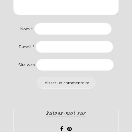
Nom
*
E-mail
*
Site web
Suivez-moi sur