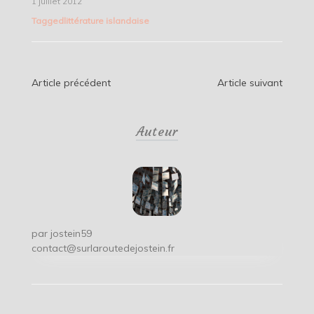
1 juillet 2012
Tagged
littérature islandaise
Navigation
Article précédent
Article suivant
de
Auteur
l’article
par
jostein59
contact@surlaroutedejostein.fr