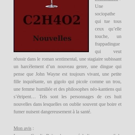
Une
sociopathe
qui tue tous
ceux qu’elle
touche, un
frappadingue
qui veut
réussir dans le roman sentimental, une stagiaire subissant
un harcèlement d’un nouveau genre, une dingue qui
pense que John Wayne est toujours vivant, une petite
fille inquiétante, un gigolo qui picole comme un trou,
une femme humiliée et des philosophes néo-kantiens qui
s’étripent… Tels sont les personnages de ces huit
nouvelles dans lesquelles on oublie souvent que boire et
fumer nuisent dangereusement à la santé.
Mon avis
: