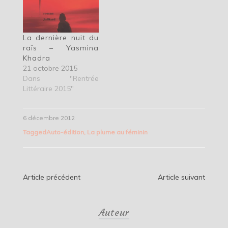
La dernière nuit du
raïs – Yasmina
Khadra
21 octobre 2015
Dans "Rentrée
Littéraire 2015"
6 décembre 2012
Tagged
Auto-édition
,
La plume au féminin
Navigation
Article précédent
Article suivant
de
Auteur
l’article