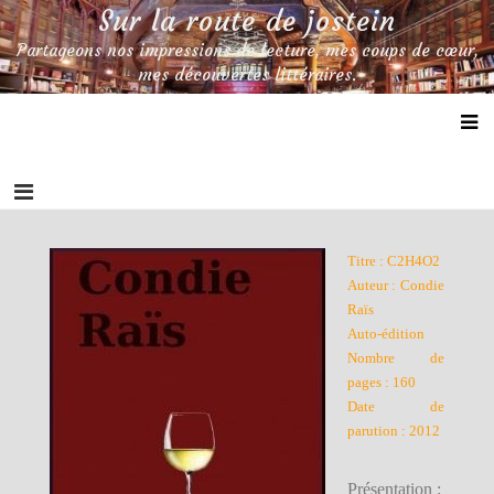
Skip
Sur la route de jostein
to
Partageons nos impressions de lecture, mes coups de cœur,
content
mes découvertes littéraires.
Titre : C2H4O2
Auteur : Condie
Raïs
Auto-édition
Nombre de
pages : 160
Date de
parution : 2012
Présentation
: