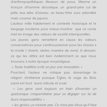
d’anthropopith
ques
leveurs de pous, Meeme un
è
é
tron
on d’homme alcoolique, un grand-p
re cul de
ç
è
jatte aux ailes d’oiseau, un beau-fr
re ours adorable
è
mais coureur de jupons.
L’auteur m
le habilement le contexte historique et le
ê
langage moderne pour mieux montrer que ce conte
met en image des valeurs de soci
t
intemporelles.
é
é
Les jeunes gens remettent en cause les valeurs
conservatrices pour s’enthousiasmer pour les choses
à
la mode ( chants, idoles, mani
re de vivre). A dessein,
è
ce qui les attire est bien
videmment ce que nous
é
trouvons
notre
poque moyen
geux.
à
é
â
»
Toute tradition a
t
un jour une innovation
. »
é
é
Pourtant, l’auteur ne critique pas davantage la
religion chr
tienne puisque
glas, le sage du Bois
é
Ü
sacr
est tout aussi ridicule et cruel.
é
»
Les gens sont toujours en train d’inventer un
quelconque croquemitaine pour se d
gager sur lui de
é
leurs responsabilit
s
. »
é
»
les g
nies,
a n’existe pas. Ce n’est pas d’eux qu’il faut
é
ç