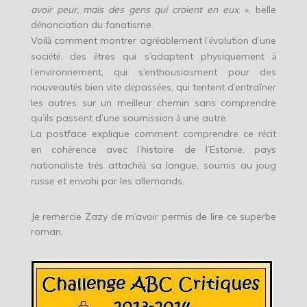
avoir peur, mais des gens qui croient en eux
. », belle
d
nonciation du fanatisme.
é
Voil
comment montrer agr
ablement l’
volution d’une
à
é
é
soci
t
, des
tres qui s’adaptent physiquement
é
é
ê
à
l’environnement, qui s’enthousiasment pour des
nouveaut
s bien vite d
pass
es, qui tentent d’entra
ner
é
é
é
î
les autres sur un meilleur chemin sans comprendre
qu’ils passent d’une soumission
une autre.
à
La postface explique comment comprendre ce r
cit
é
en coh
rence avec l’histoire de l’Estonie, pays
é
nationaliste tr
s attach
sa langue, soumis au joug
è
é
à
russe et envahi par les allemands.
Je remercie Zazy de m’avoir permis de lire ce superbe
roman.