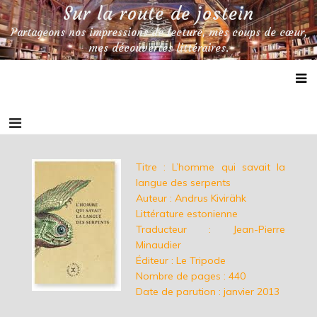
Skip
Sur la route de jostein
to
Partageons nos impressions de lecture, mes coups de cœur,
content
mes découvertes littéraires.
Titre : L’homme qui savait la
langue des serpents
Auteur : Andrus Kivirähk
Littérature estonienne
Traducteur :
Jean-Pierre
Minaudier
Éditeur : Le Tripode
Nombre de pages : 440
Date de parution : janvier 2013