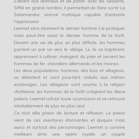
s’alliant aux animaux et de parler avec les serpents.
Sifflé en grand nombre, il permettait de faire sortir La
Salamandre, animal mythique capable d’anéantir
l’oppresseur.
Leemet sera s
rement le dernier homme
le pratiquer
û
à
mais peut-
tre aussi le dernier homme de la for
t.
ê
ê
Devant une vie de plus en plus difficile, les hommes
partent un par un vers le village. L
, ils se baptisent,
à
apprennent
cultiver, mangent du pain et servent les
à
hommes de fer, chevaliers allemands et les moines.
Les deux populations, hommes des bois et villageois,
se d
testent et sont pourtant réduits aux m
mes
é
ê
esclavages. Les villageois sont soumis
la religion
à
chr
tienne, les hommes de la for
t craignent les dieux
é
ê
pa
ens. Leemet refuse toute soumission et se retrouve
ï
in
vitablement de plus en plus seul.
é
Ce r
cit allie plaisir de lecture et r
flexion. Le plaisir
é
é
vient de ces aventures
tonnantes et
piques mais
é
é
aussi et surtout des personnages. Leemet a comme
meilleurs amis une vip
re royale, un couple
è