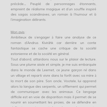
précède.
..
Peuplé de personnages étonnants,
empreint de réalisme magique et d’un souffle inspiré
des sagas scandinaves, un roman à l’humour et à
l’imagination délirants.
Mon avis
:
Ambitieux de s’engager
faire une analyse de ce
à
roman d’Andrus Kivir
hk car derri
re un conte
ä
è
fantastique se cache une critique de la soci
t
é
é
estonienne et de la soci
t
en g
n
ral.
é
é
é
é
Tout d’abord, attardons nous sur le plaisir de lecture.
Sous une plume ais
e et simple, je me suis embarqu
e
é
é
dans le monde de Leemet, ce jeune gar
on n
dans
ç
é
un village et reparti vivre dans la for
t avec sa m
re
ê
è
à
la mort de son p
re. Son oncle, Vootele, lui apprend
è
alors la langue des serpents, un sifflement qui permet
de communiquer avec les animaux. Ce langage
difficile est en voie de disparition mais il permet de se
nourrir en soumettant les proies, de se d
fendre en
é