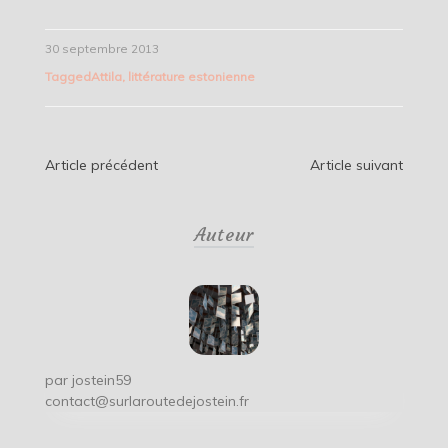
30 septembre 2013
Tagged
Attila
,
littérature estonienne
Navigation
Article précédent
Article suivant
de
Auteur
l’article
par
jostein59
contact@surlaroutedejostein.fr