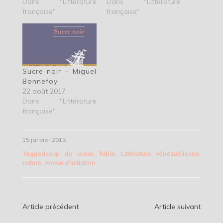
Dans "Littérature
Dans "Littérature
française"
française"
Sucre noir – Miguel
Bonnefoy
22 août 2017
Dans "Littérature
française"
15 janvier 2015
Tagged
coup de coeur
,
fable
,
Littérature vénézuélienne
,
nature
,
roman d'initiation
Navigation
Article précédent
Article suivant