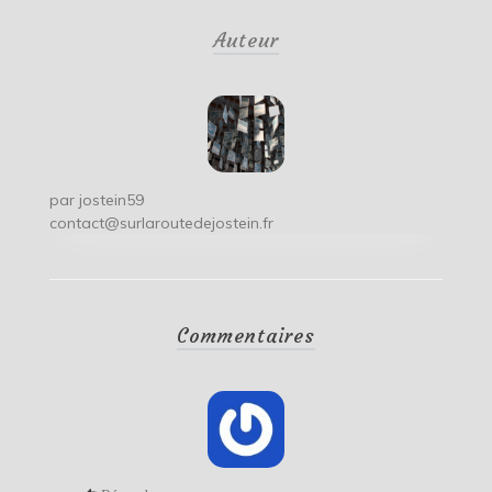
de
Auteur
l’article
par
jostein59
contact@surlaroutedejostein.fr
Commentaires