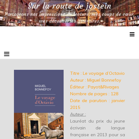
Skip
Sur la route de jostein
to
Partageons nos impressions de lecture, mes coups de cœur,
content
mes découvertes littéraires.
Titre : Le voyage d’Octavio
Auteur : Miguel Bonnefoy
Éditeur : Payot&Rivages
Nombre de pages : 128
Date de parution : janvier
2015
Auteur :
Lauréat du prix du jeune
écrivain de langue
française en 2013 pour sa